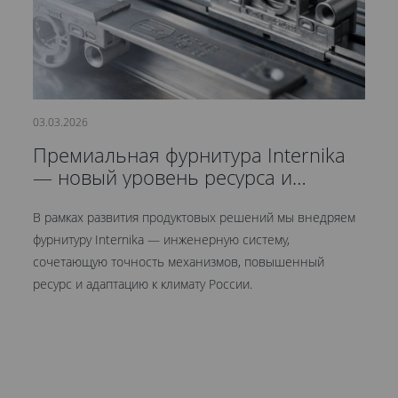
03.03.2026
21
Премиальная фурнитура Internika
С
— новый уровень ресурса и
д
герметичности
В рамках развития продуктовых решений мы внедряем
Мы
фурнитуру Internika — инженерную систему,
эт
сочетающую точность механизмов, повышенный
це
ресурс и адаптацию к климату России.
Кр
ув