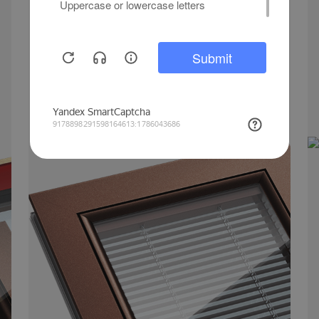
Окно со встроенными жалюзи и
алюминиевым фасадом.