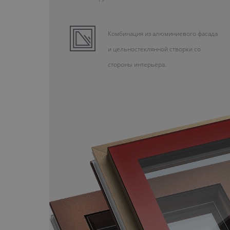
Комбинация из алюминиевого фасада
и цельностеклянной створки со
стороны интерьера.