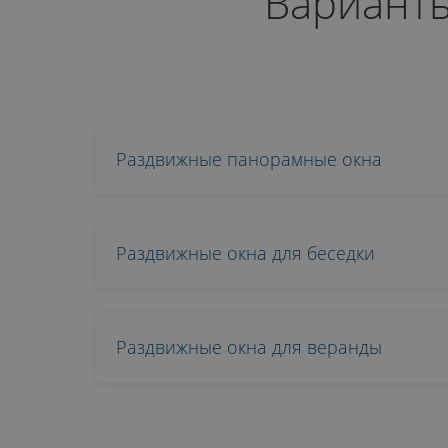
Варианты
от 28 050 руб.
ОТПРАВИТЬ
Раздвижные панорамные окна
Даю
согласие на обработку
персональных данных
. С
политикой
обработки персональных данных
Раздвижные окна для беседки
ознакомлен.
Раздвижные окна для веранды