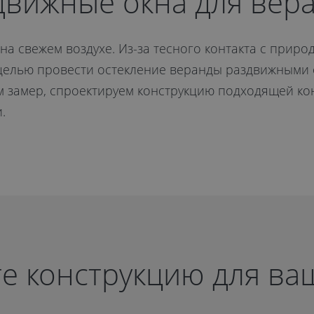
области
движные окна для вер
а свежем воздухе. Из-за тесного контакта с приро
целью провести остекление веранды раздвижными 
м замер, спроектируем конструкцию подходящей ко
.
е конструкцию для ва