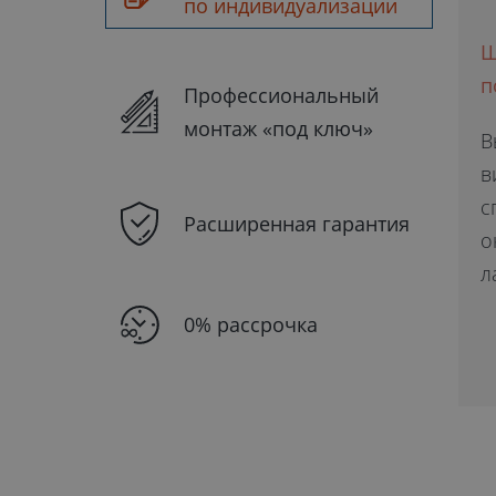
по индивидуализации
Ш
п
Профессиональный
монтаж «под ключ»
В
в
с
Расширенная гарантия
о
л
0% рассрочка