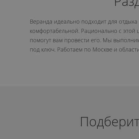
Московской 
Раз
от 17 550 руб.
Веранда идеально подходит для отдыха н
комфортабельной. Рационально с этой 
помогут вам провести его. Мы выполни
под ключ. Работаем по Москве и области
ОТПРАВИТЬ
Даю
согласие на обработку
персональных данных
. С
политикой
обработки персональных данных
ознакомлен.
Подберит