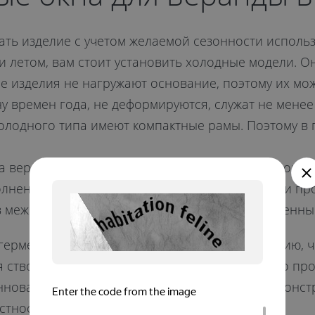
ть изделие с учетом желаемой сезонности использо
 и летом, вам стоит установить холодные модели. 
кие изделия не нагружают основание, поэтому их мо
 времен года, не деформируются, служат не менее 
лодного типа имеют компактные рамы. Поэтому в п
а веранду поддерживают благоприятный микроклима
лнением профиля. При комплексном утеплении пр
 межсезонье и зимой. Также изделиям свойственны
герметичны. Гарантируют лучшую шумоизоляцию, че
 створок вам не потребуется дополнительного про
нноваций Kaleva регулярно проводятся тесты конст
тность не менее 70 лет.