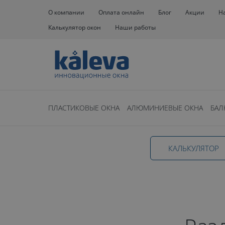
О компании
Оплата онлайн
Блог
Акции
Н
Калькулятор окон
Наши работы
Окна
Остекление домов
Окна для веранды
Ра
ПЛАСТИКОВЫЕ ОКНА
АЛЮМИНИЕВЫЕ ОКНА
БАЛ
Раздвижные 
КАЛЬКУЛЯТОР
для веранды