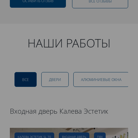
ОСТАВИТЬ ОТЗЫВ
ВСЕ ОТЗЫВЫ
НАШИ РАБОТЫ
ВСЕ
ДВЕРИ
АЛЮМИНИЕВЫЕ ОКНА
Входная дверь Калева Эстетик
Р
д
КАЛЕВА ЭСТЕТИК SL 70
ВХОДНАЯ ДВЕРЬ
ПВХ