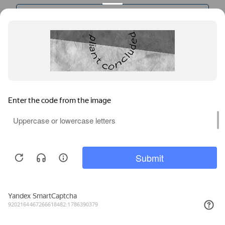
Остекление балкона в хрущевке
от
4400
руб.
Остекление балконов 6 метров
от
4400
руб.
Холодное остекление балконов
от
4400
руб.
Мы используем файлы cookie, метрические программы и системы
аналитики. Продолжая работу с сайтом, вы соглашаетесь с
Политикой обработки персональных данных
и Правилами
пользования сайтом.
Безрамное остекление балконов
от
40900
руб.
ПРИНЯТЬ